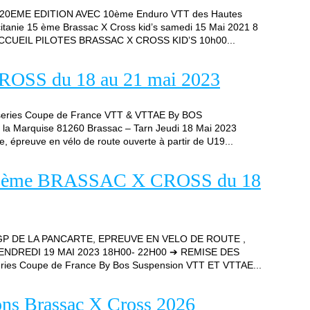
0EME EDITION AVEC 10ème Enduro VTT des Hautes
citanie 15 ème Brassac X Cross kid’s samedi 15 Mai 2021 8
CCUEIL PILOTES BRASSAC X CROSS KID’S 10h00...
SS du 18 au 21 mai 2023
ries Coupe de France VTT & VTTAE By BOS
a Marquise 81260 Brassac – Tarn Jeudi 18 Mai 2023
épreuve en vélo de route ouverte à partir de U19...
22ème BRASSAC X CROSS du 18
GP DE LA PANCARTE, EPREUVE EN VELO DE ROUTE ,
azy VENDREDI 19 MAI 2023 18H00- 22H00 ➔ REMISE DES
es Coupe de France By Bos Suspension VTT ET VTTAE...
ions Brassac X Cross 2026