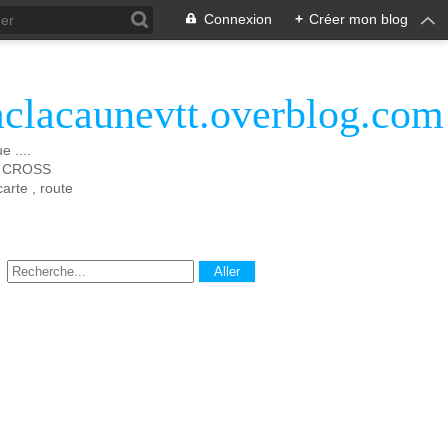
Connexion
+
Créer mon blog
aclacaunevtt.overblog.com
 ....
 X CROSS
rte , route