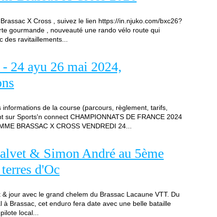
Brassac X Cross , suivez le lien https://in.njuko.com/bxc26?
rte gourmande , nouveauté une rando vélo route qui
 des ravitaillements...
- 24 ayu 26 mai 2024,
ons
nformations de la course (parcours, règlement, tarifs,
ement sur Sports'n connect CHAMPIONNATS DE FRANCE 2024
MME BRASSAC X CROSS VENDREDI 24...
Calvet & Simon André au 5ème
terres d'Oc
t & jour avec le grand chelem du Brassac Lacaune VTT. Du
l à Brassac, cet enduro fera date avec une belle bataille
ilote local...