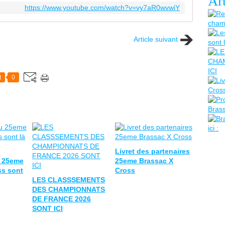
Art
https://www.youtube.com/watch?v=vy7aR0wvwiY
Article suivant
t
0
Livret des partenaires
u 25eme
25eme Brassac X
ss sont
Cross
LES CLASSSEMENTS
DES CHAMPIONNATS
DE FRANCE 2026
SONT ICI