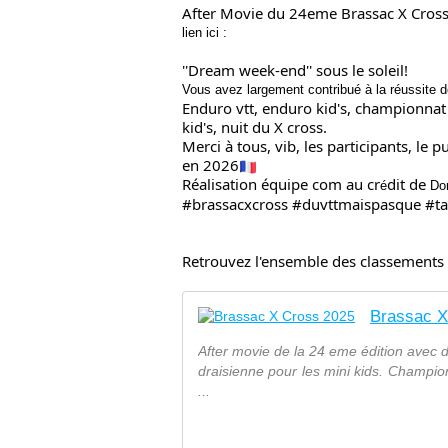
After Movie du 24eme Brassac X Cross
lien ici :
''Dream week-end'' sous le soleil!
Vous avez largement contribu
é
à la réussite 
Enduro vtt, enduro kid's, championnat 
kid's, nuit du X cross.
Merci à tous, vib, les participants, le 
en 2026
Réalisation équipe com au cr
dit de
é
Dor
#brassacxcross #duvttmaispasque #tar
Retrouvez l'ensemble des classements s
Brassac X
After movie de la 24 eme édition avec 
draisienne pour les mini kids. Champio
...