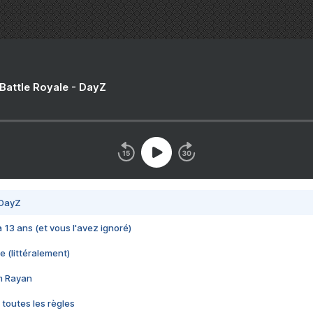
 Battle Royale - DayZ
 DayZ
 a 13 ans (et vous l'avez ignoré)
e (littéralement)
im Rayan
 toutes les règles