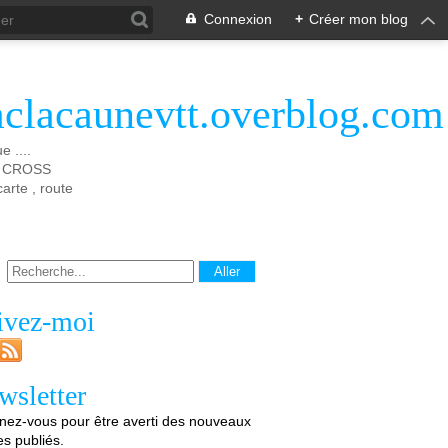
Connexion
+
Créer mon blog
aclacaunevtt.overblog.com
 ....
 X CROSS
rte , route
ivez-moi
wsletter
ez-vous pour être averti des nouveaux
les publiés.