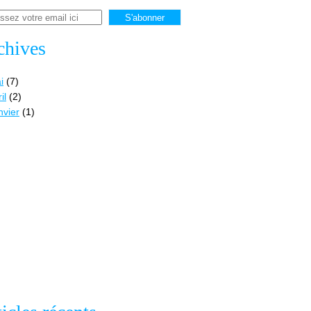
chives
i
(7)
il
(2)
nvier
(1)