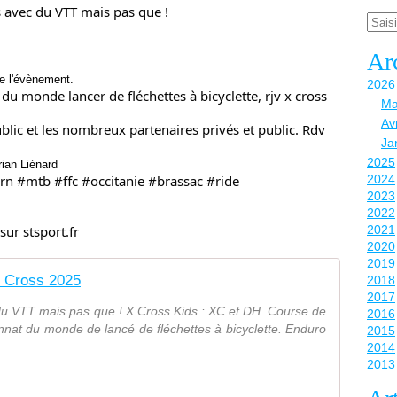
 avec du VTT mais pas que !
Email
Ar
de l'évènement.
2026
du monde lancer de fléchettes à bicyclette, rjv x cross
Ma
Avr
public et les nombreux partenaires privés et public. Rdv
Ja
2025
ian Liénard
n #mtb #ffc #occitanie #brassac #ride
2024
2023
2022
ur stsport.fr
2021
2020
2019
 Cross 2025
2018
2017
du VTT mais pas que ! X Cross Kids : XC et DH. Course de
2016
nnat du monde de lancé de fléchettes à bicyclette. Enduro
2015
2014
2013