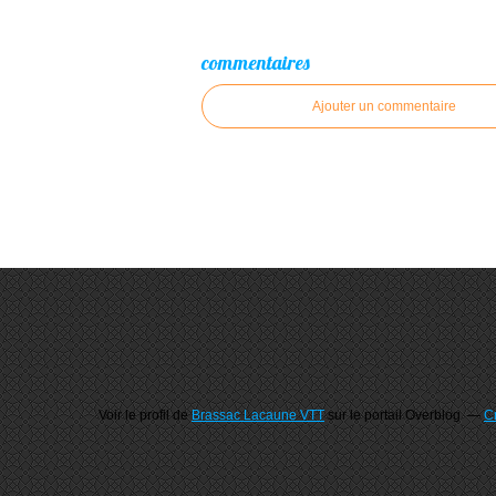
commentaires
Ajouter un commentaire
Voir le profil de
Brassac Lacaune VTT
sur le portail Overblog
Cr