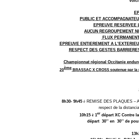
Voici
EP
PUBLIC ET ACCOMPAGNATEUR
EPREUVE RESERVEE L
AUCUN REGROUPEMENT NI 
FLUX PERMANENT
EPREUVE ENTIEREMENT A L
’
EXTERIEU
RESPECT DES GESTES BARRIERES
Championnat r
é
gional Occitanie endur
è
me
20
BRASSAC X CROSS soutenue par la 
8h30- 9h45
è
REMISE DES PLAQUES
–
A
respect de la distan
er
10h15
è
1
d
é
part XC Contre l
d
é
part 30
’’
en 30
’’
de pou
13h