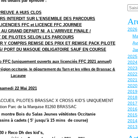
 les d
é
tails par
é
preuve
:
Email
REUVE A HUIS CLOS
S INTERDIT SUR L
’
ENSEMBLE DES PARCOURS
Ar
ICENCIES FFC et LICENCE FFC JOURNEE
2026
AU GRAND DEPART NI A L
’
ARRIVEE FINALE /
Ma
 DE PILOTES SELON LES PARCOURS
Avr
R Y COMPRIS REMISE DES PRIX ET REMISE PACK PILOTE
/ PORT DU MASQUE OBLIGATOIRE SAUF EN COURSE
Ja
2025
o FFC (uniquement ouverts aux licenci
é
s FFC 2021 annuel)
2024
2023
r
é
gion occitanie, le d
é
partement du Tarn et les villes de Brassac &
2022
Lacaune
2021
2020
samedi 22 Mai 2021
2019
2018
CCUEIL PILOTES BRASSAC X CROSS KID
’
S UNIQUEMENT
2017
ciation Parc de la Marquise 81260 BRASSAC
2016
a montre Bois du Salas Jeunes v
é
t
é
tistes Occitanie
2015
ssins
à
cadets ( 5
’
jusqu
’à
15 mins de course)
2014
2013
30
è
Reco Dh des kid
’
s,