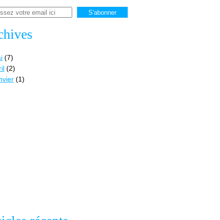
chives
i
(7)
il
(2)
nvier
(1)