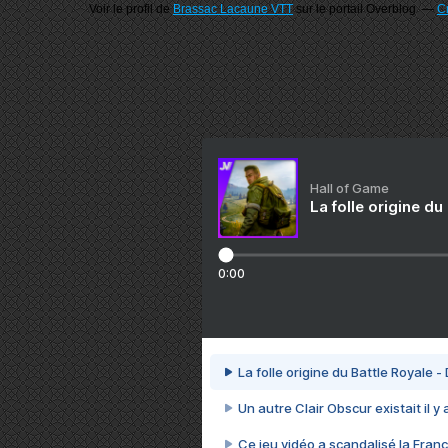
Voir le profil de
Brassac Lacaune VTT
sur le portail Overblog
Cr
Hall of Game
La folle origine du
0:00
La folle origine du Battle Royale -
Un autre Clair Obscur existait il y
Ce jeu vidéo a scandalisé la Franc