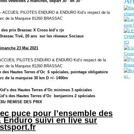
Art
unes v
é
t
é
tistes 2 manches, d
é
part 30
’’
en 30
’’
–
ACCUEIL PILOTES ENDURO & ENDURO Kid
’
s respect de la
Parc de la Marquise 81260 BRASSAC
des prix Brassac X Cross kid
’
s rjv
Brassac Tiv
é
, 20 ans sur les r
é
seaux Sociaux
imanche 23 Mai 2021
CCUEIL PILOTES ENDURO & ENDURO Kid
’
s respect de la
Parc de la Marquise 81260 BRASSAC
 des Hautes Terres d
’
Oc 6 sp
é
ciales, pointage obligatoire
arc de la marquise 30 km D +/- 1400m
Kid
’
s des Hautes Terres d
’
Oc minimes 3 sp
é
ciales
id
’
s des Hautes Terres d
’
Oc benjamins 2 sp
é
ciales
30
è
REMISE DES PRIX
vec puce pour l
’
ensemble des
 Enduro suivi en live sur
stsport.fr