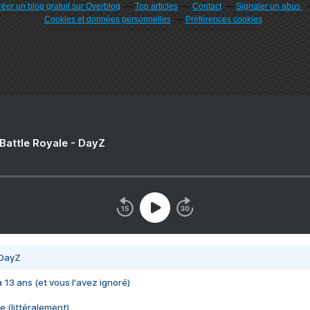
éer un blog gratuit sur Overblog
Top articles
Contact
Signaler un abus
Cookies et données personnelles
Préférences cookies
 Battle Royale - DayZ
 DayZ
 a 13 ans (et vous l'avez ignoré)
e (littéralement)