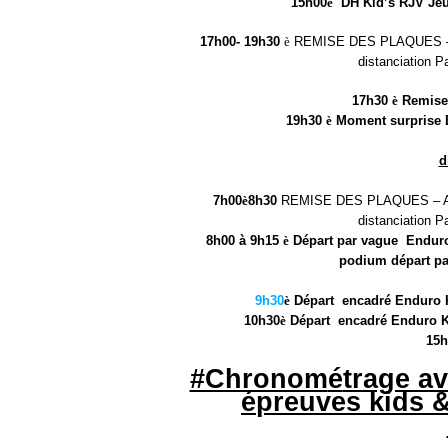
15h00
è
DH Kid
’
s RJV Je
17h00- 19h30
è
REMISE DES PLAQUES
distanciation 
17h30
è
Remise 
19h30
è
Moment surprise 
d
7h00
è
8h30
REMISE DES PLAQUES
–
A
distanciation 
8h00
à
9h15
è
D
é
part par vague Enduro
podium d
é
part p
9h30
è
D
é
part encadr
é
Enduro 
10h30
è
D
é
part encadr
é
Enduro K
15h
#Chronom
é
trage a
é
preuves kids &