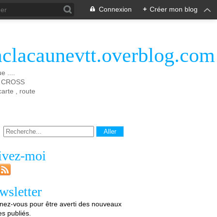
Connexion
+
Créer mon blog
aclacaunevtt.overblog.com
 ....
 X CROSS
rte , route
ivez-moi
wsletter
ez-vous pour être averti des nouveaux
les publiés.