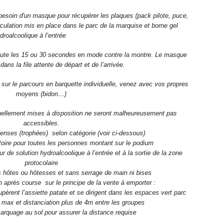
besoin d'un masque pour récupérer les plaques (pack pilote, puce,
rculation mis en place dans le parc de la marquise et borne gel
droalcoolique à l’entrée
toute les 15 ou 30 secondes en mode contre la montre. Le masque
dans la file attente de départ et de l’arrivée.
 sur le parcours en barquette individuelle, venez avec vos propres
moyens (bidon…)
nnellement mises à disposition ne seront malheureusement pas
accessibles.
nses (trophées) selon catégorie (voir ci-dessous)
oire pour toutes les personnes montant sur le podium
ur de solution hydroalcoolique à l’entrée et à la sortie de la zone
protocolaire
 hôtes ou hôtesses et sans serrage de main ni bises
 après course sur le principe de la vente à emporter :
èrent l’assiette patate et se dirigent dans les espaces vert parc
 max et distanciation plus de 4m entre les groupes
 marquage au sol pour assurer la distance requise