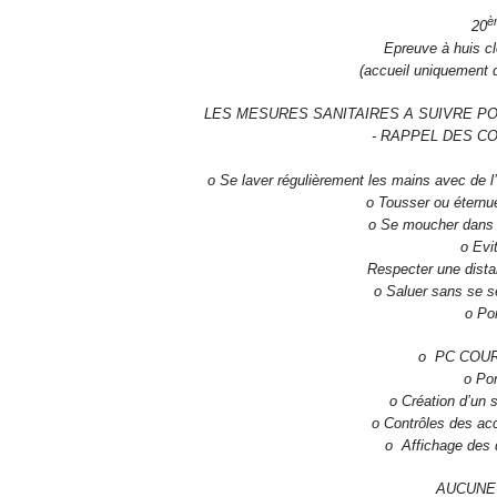
è
20
Epreuve à huis cl
(accueil uniquement d
LES MESURES SANITAIRES A SUIVRE P
- RAPPEL DES C
o Se laver régulièrement les mains avec de l’
o Tousser ou éternu
o Se moucher dans u
o Evi
Respecter une dista
o Saluer sans se s
o Por
o PC COURS
o Por
o Création d’un s
o Contrôles des acc
o Affichage des 
AUCUNE 