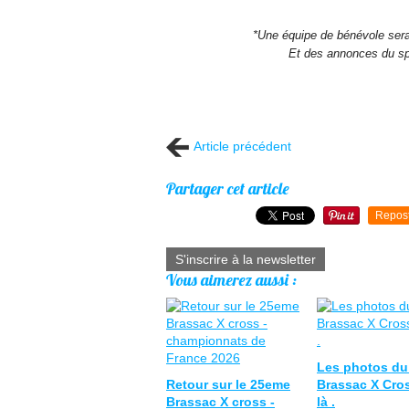
*Une équipe de bénévole sera 
Et des annonces du spe
Article précédent
Partager cet article
Repos
S'inscrire à la newsletter
Vous aimerez aussi :
Les photos d
Retour sur le 25eme
Brassac X Cro
Brassac X cross -
là .