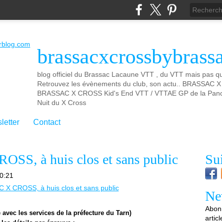
brassacxcrossbybrass
blog officiel du Brassac Lacaune VTT , du VTT mais pas que
Retrouvez les évènements du club, son actu.. BRASSAC
BRASSAC X CROSS Kid's End VTT / VTTAE GP de la Panca
Nuit du X Cross
letter
Contact
S, à huis clos et sans public
Su
0:21
Ne
Abonn
 avec les services de la pr
é
fecture du Tarn)
artic