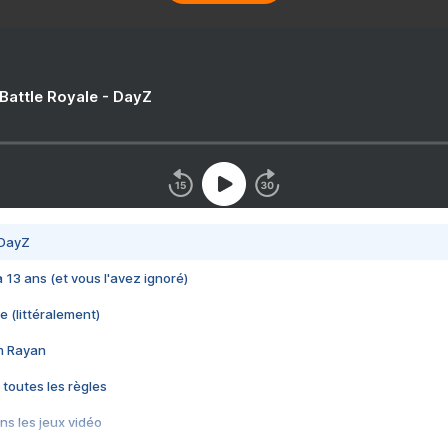
 Battle Royale - DayZ
 DayZ
 a 13 ans (et vous l'avez ignoré)
e (littéralement)
im Rayan
 toutes les règles
s les jeux vidéo