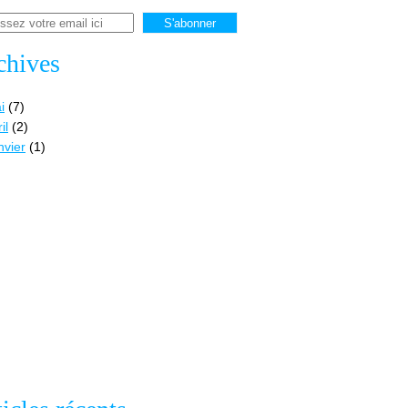
chives
i
(7)
il
(2)
nvier
(1)