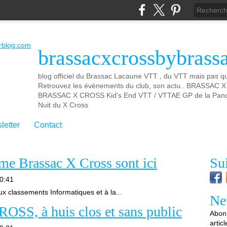
brassacxcrossbybrass
blog officiel du Brassac Lacaune VTT , du VTT mais pas que
Retrouvez les évènements du club, son actu.. BRASSAC
BRASSAC X CROSS Kid's End VTT / VTTAE GP de la Panca
Nuit du X Cross
letter
Contact
me Brassac X Cross sont ici
Su
0:41
x classements Informatiques et à la...
Ne
S, à huis clos et sans public
Abonn
artic