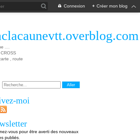
Connexion
+
Créer mon blog
aclacaunevtt.overblog.com
 ....
 X CROSS
rte , route
ivez-moi
wsletter
ez-vous pour être averti des nouveaux
les publiés.