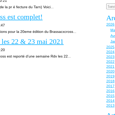
0:21
Email
e la pr é fecture du Tarn) Voici...
ss est complet!
Ar
2026
:47
Ma
tions pour la 20eme édition du Brassacxcross...
Avr
 les 22 & 23 mai 2021
Ja
2025
:20
2024
ss est reporté d’une semaine Rdv les 22...
2023
2022
2021
2020
2019
2018
2017
2016
2015
2014
2013