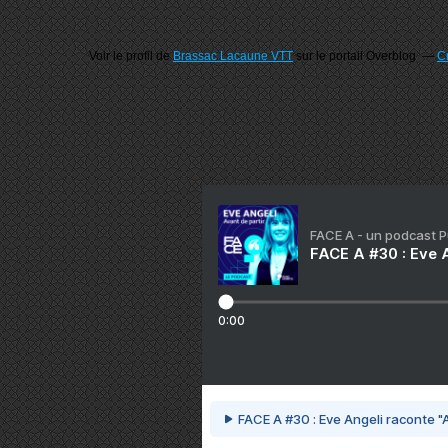
Voir le profil de
Brassac Lacaune VTT
sur le portail Overblog
Cr
FACE A - un podcast 
FACE A #30 : Eve A
0:00
FACE A #30 : Eve Angeli raconte "A