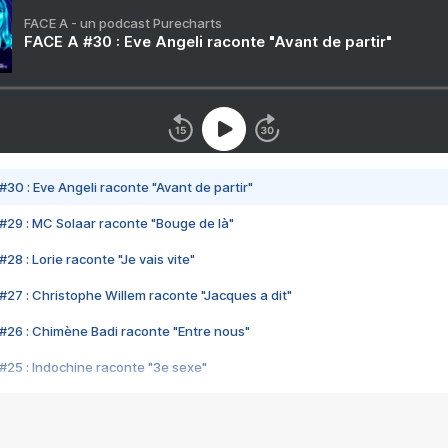
FACE A - un podcast Purecharts
FACE A #30 : Eve Angeli raconte "Avant de partir"
#30 : Eve Angeli raconte "Avant de partir"
#29 : MC Solaar raconte "Bouge de là"
28 : Lorie raconte "Je vais vite"
#27 : Christophe Willem raconte "Jacques a dit"
#26 : Chimène Badi raconte "Entre nous"
#25 : Indochine raconte "3e sexe"
#24 : Zaho raconte "C'est chelou"
#23 : Patrick Bruel raconte "Au café des délices"