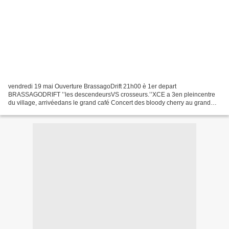
vendredi 19 mai Ouverture BrassagoDrift 21h00 è 1er depart
BRASSAGODRIFT ’’les descendeursVS crosseurs.’’XCE a 3en pleincentre
du village, arrivéedans le grand café Concert des bloody cherry au grand
café .samedi 20mai 11 ème X Cross kid’ 10h00 è Départ...