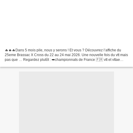
🔥🔥🔥Dans 5 mois pile, nous y serons ! Et vous ? Découvrez l’affiche du
25eme Brassac X Cross du 22 au 24 mai 2026. Une nouvelle fois du vtt mais
pas que … Regardez plutôt : ➡️championnats de France 🇫🇷 vtt et vttae
enduro sur 2 jours ➡️rjv occitanie x cross...