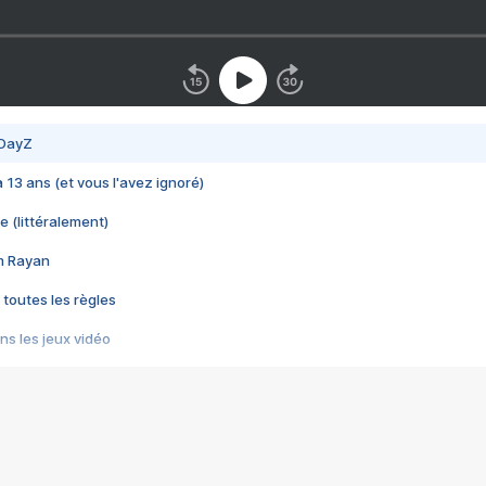
 DayZ
 a 13 ans (et vous l'avez ignoré)
e (littéralement)
im Rayan
 toutes les règles
s les jeux vidéo
us choquant de Rockstar ? - Le scandale BULLY
e plus moche de Steam
du RÊVE tourne au CAUCHEMAR