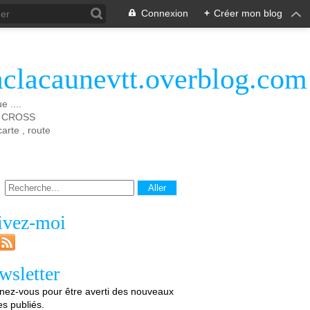
Connexion
+
Créer mon blog
aclacaunevtt.overblog.com
 ....
 X CROSS
rte , route
ivez-moi
wsletter
ez-vous pour être averti des nouveaux
les publiés.