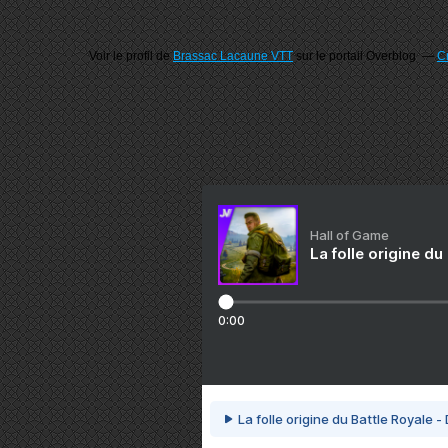
Voir le profil de
Brassac Lacaune VTT
sur le portail Overblog
Cr
Hall of Game
La folle origine du
0:00
La folle origine du Battle Royale -