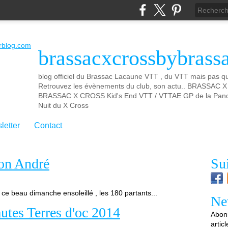
brassacxcrossbybrass
blog officiel du Brassac Lacaune VTT , du VTT mais pas que
Retrouvez les évènements du club, son actu.. BRASSAC
BRASSAC X CROSS Kid's End VTT / VTTAE GP de la Panca
Nuit du X Cross
letter
Contact
mon André
Su
eau dimanche ensoleillé , les 180 partants...
Ne
tes Terres d'oc 2014
Abonn
artic