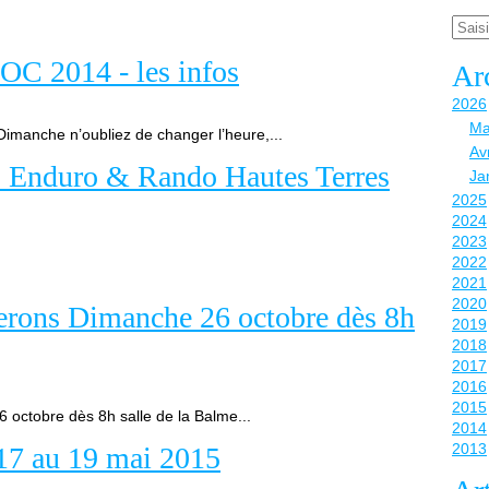
Email
OC 2014 - les infos
Ar
2026
Ma
imanche n’oubliez de changer l’heure,...
Avr
ts Enduro & Rando Hautes Terres
Ja
2025
2024
2023
2022
2021
2020
serons Dimanche 26 octobre dès 8h
2019
2018
2017
2016
2015
 octobre dès 8h salle de la Balme...
2014
2013
 au 19 mai 2015