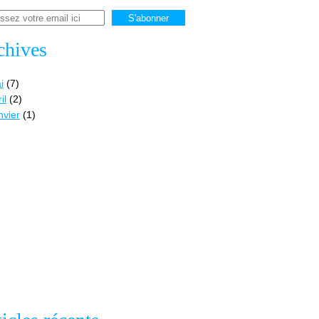
chives
i
(7)
il
(2)
nvier
(1)