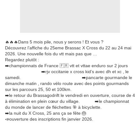
🔥🔥🔥Dans 5 mois pile, nous y serons ! Et vous ?
Découvrez l’affiche du 25eme Brassac X Cross du 22 au 24 mai
2026. Une nouvelle fois du vtt mais pas que …
Regardez plutôt :
➡️championnats de France 🇫🇷 vtt et vttae enduro sur 2 jours
➡️rjv occitanie x cross kid’s avec dh et xc , le
samedi. ➡️pancarte gourmande le
dimanche matin , rando vélo route avec des points gourmands
sur les parcours 25, 50 et 100km.
➡️le retour du Brassagodrift le vendredi en ouverture, course de 4
à élimination en plein cœur du village. ➡️le championnat
du monde de lancer de fléchettes 🎯 à bicyclette.
➡️la nuit du X Cross, 25 ans ça se fête 🎂
📣ouverture des inscriptions fin janvier 2026.