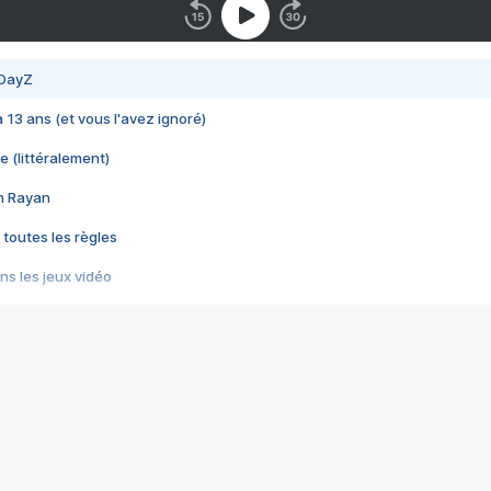
 DayZ
 a 13 ans (et vous l'avez ignoré)
e (littéralement)
im Rayan
 toutes les règles
s les jeux vidéo
us choquant de Rockstar ? - Le scandale BULLY
e plus moche de Steam
du RÊVE tourne au CAUCHEMAR
pendant 8 heures
it… à tort